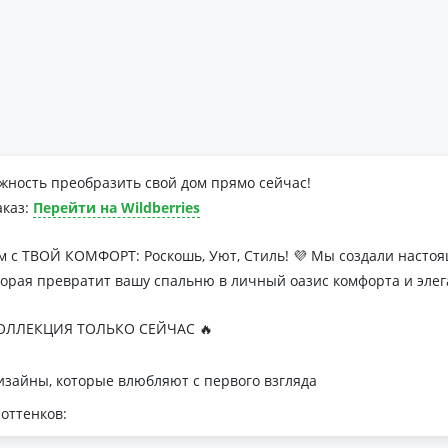
жность преобразить свой дом прямо сейчас!
аказ:
Перейти на Wildberries
м с ТВОЙ КОМФОРТ: Роскошь, Уют, Стиль! 💜 Мы создали наст
торая превратит вашу спальню в личный оазис комфорта и элег
ЛЛЕКЦИЯ ТОЛЬКО СЕЙЧАС 🔥
зайны, которые влюбляют с первого взгляда
оттенков:
я минималистичных интерьеров