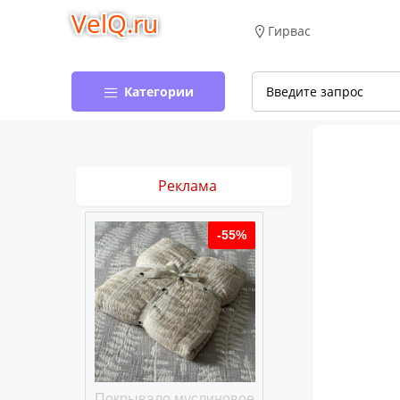
VelQ.ru
Гирвас
Категории
Реклама
-50%
-55%
хлопковое
Покрывало муслиновое