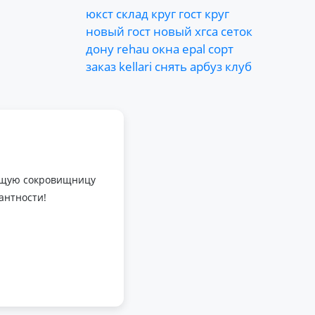
юкст
склад
круг
гост
круг
новый
гост
новый
хгса
сеток
дону
rehau
окна
epal
сорт
заказ
kellari
снять
арбуз
клуб
оящую сокровищницу
антности!