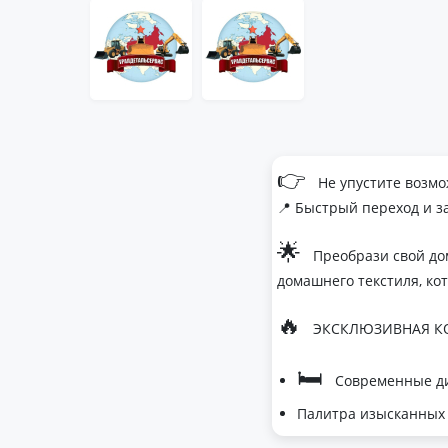
👉
Не упустите возмо
📍 Быстрый переход и з
🌟
Преобрази свой до
домашнего текстиля, ко
🔥
ЭКСКЛЮЗИВНАЯ КО
🛏
Современные ди
Палитра изысканных 
- Темно-серый дл