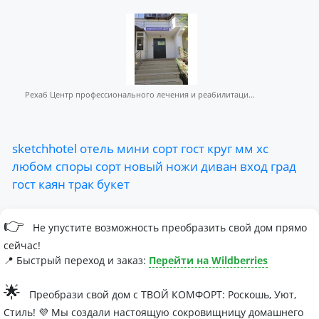
Рехаб Центр профессионального лечения и реабилитаци...
sketchhotel
отель
мини
сорт
гост
круг
мм
хс
любом
споры
сорт
новый
ножи
диван
вход
град
гост
каян
трак
букет
👉
Не упустите возможность преобразить свой дом прямо
сейчас!
📍 Быстрый переход и заказ:
Перейти на Wildberries
🌟
Преобрази свой дом с ТВОЙ КОМФОРТ: Роскошь, Уют,
Стиль! 💜 Мы создали настоящую сокровищницу домашнего