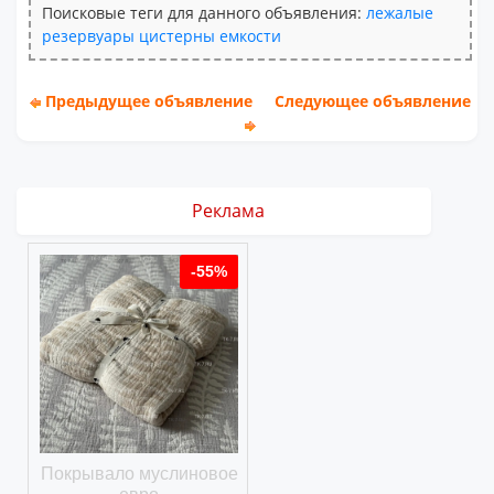
Поисковые теги для данного объявления:
лежалые
резервуары
цистерны
емкости
Предыдущее объявление
Следующее объявление
Реклама
%
-55%
-55%
ое
Покрывало муслиновое
Покрывало вафельное