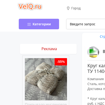
VelQ.ru
Город
Категории
Ст
Реклама
-50%
-55%
Круг ка
ТУ 1140
Компания 
Сталь, кот
Доставка п
* Круг кал
руб. с НДС
хлопковое
Покрывало муслиновое