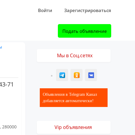
Войти
Зарегистрироваться
Подать объявление
ы
Мы в Соц.сетях
T
ОК
ВК
43-71
Объявления в Telegram Канал
добавляется автоматически!
, 280000
Vip объявления