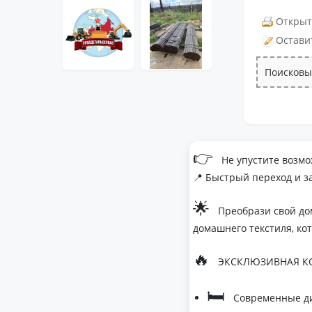
Открыт
Остави
Поисковы
👉
Не упустите возмо
📍 Быстрый переход и з
🌟
Преобрази свой до
домашнего текстиля, ко
🔥
ЭКСКЛЮЗИВНАЯ КО
🛏
Современные ди