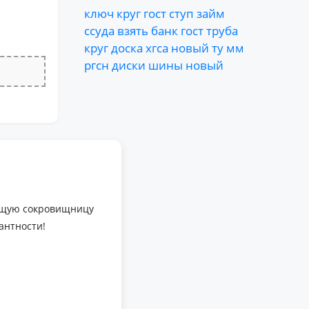
ключ
круг
гост
ступ
займ
ссуда
взять
банк
гост
труба
круг
доска
хгса
новый
ту
мм
ргсн
диски
шины
новый
оящую сокровищницу
антности!