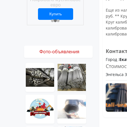
Покрывало вафел
ро
евро
Еще из нал
ить
Купить
Купить
1 ₽
2 469 ₽
3 061 ₽
руб. ** Кр
Круг калиб
калиброван
калиброван
Контак
Фото-объявления
Город :
Ека
Стоимос
Энгельса 36