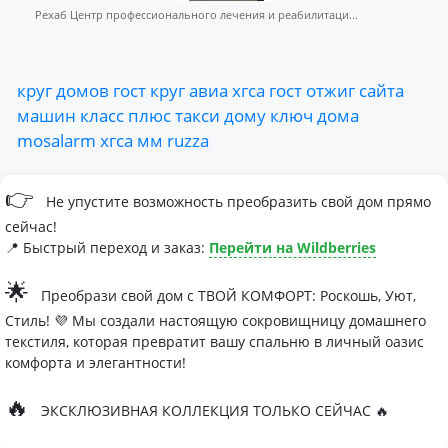
Рехаб Центр профессионального лечения и реабилитаци...
круг
домов
гост
круг
авиа
хгса
гост
отжиг
сайта
машин
класс
плюс
такси
дому
ключ
дома
mosalarm
хгса
мм
ruzza
👉
Не упустите возможность преобразить свой дом прямо
сейчас!
📍 Быстрый переход и заказ:
Перейти на Wildberries
🌟
Преобрази свой дом с ТВОЙ КОМФОРТ: Роскошь, Уют,
Стиль! 💜 Мы создали настоящую сокровищницу домашнего
текстиля, которая превратит вашу спальню в личный оазис
комфорта и элегантности!
🔥
ЭКСКЛЮЗИВНАЯ КОЛЛЕКЦИЯ ТОЛЬКО СЕЙЧАС 🔥