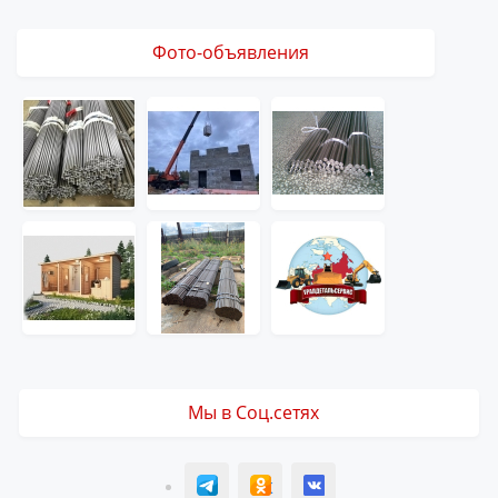
Фото-объявления
Мы в Соц.сетях
T
ОК
ВК