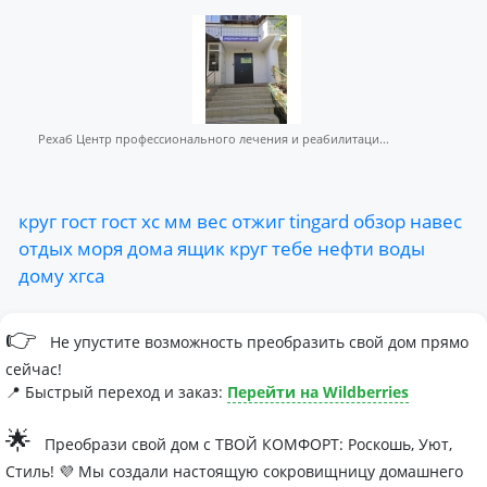
Рехаб Центр профессионального лечения и реабилитаци...
круг
гост
гост
хс
мм
вес
отжиг
tingard
обзор
навес
отдых
моря
дома
ящик
круг
тебе
нефти
воды
дому
хгса
👉
Не упустите возможность преобразить свой дом прямо
сейчас!
📍 Быстрый переход и заказ:
Перейти на Wildberries
🌟
Преобрази свой дом с ТВОЙ КОМФОРТ: Роскошь, Уют,
Стиль! 💜 Мы создали настоящую сокровищницу домашнего