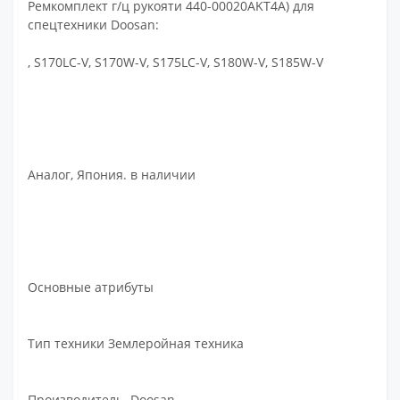
Ремкомплект г/ц рукояти 440-00020AKT4A) для
спецтехники Doosan:
, S170LC-V, S170W-V, S175LC-V, S180W-V, S185W-V
Аналог, Япония. в наличии
Основные атрибуты
Тип техники Землеройная техника
Производитель Doosan