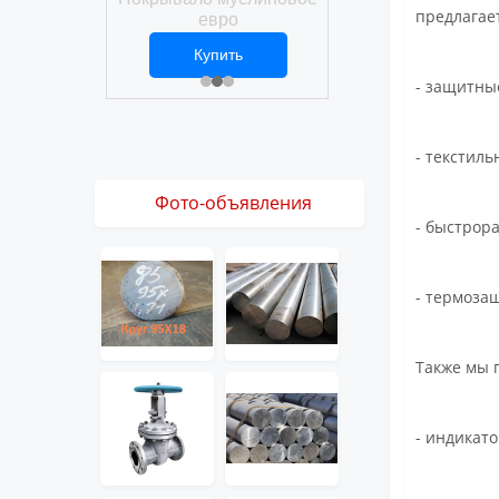
Покрывало вафел
предлагае
ро
евро
ить
Купить
Купить
1 ₽
2 469 ₽
3 061 ₽
- защитны
- текстил
Фото-объявления
- быстрор
- термоза
Также мы 
- индикато