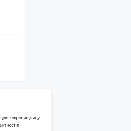
оящую сокровищницу
антности!