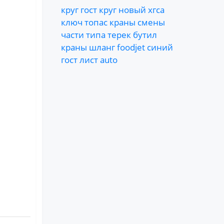
круг
гост
круг
новый
хгса
ключ
топас
краны
смены
части
типа
терек
бутил
краны
шланг
foodjet
синий
гост
лист
auto