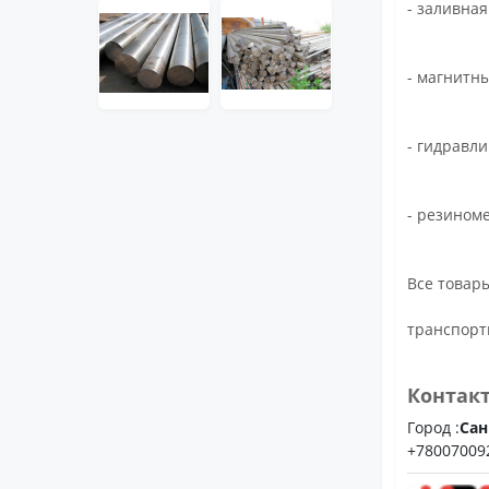
- заливна
- магнитн
- гидравл
- резином
Все товары
транспорт
Контак
Город :
Сан
+78007009