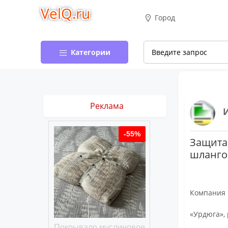
VelQ.ru
Город
Категории
Реклама
-50%
-55%
Защита
шланго
Компания
«Урдюга»,
хлопковое
Покрывало муслиновое