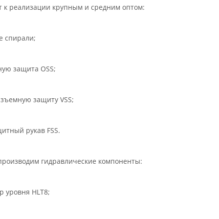
ьное
т к реализации крупным и средним оптом:
е спирали;
ьную защита OSS;
азъемную защиту VSS;
щитный рукав FSS.
производим гидравлические компоненты:
р уровня HLT8;