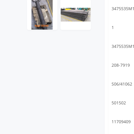
3475535M
1
3475535M
208-7919
S06/41062
501502
11709409