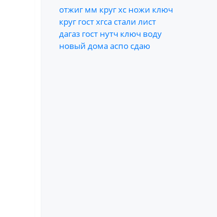
отжиг
мм
круг
хс
ножи
ключ
круг
гост
хгса
стали
лист
дагаз
гост
нутч
ключ
воду
новый
дома
аспо
сдаю