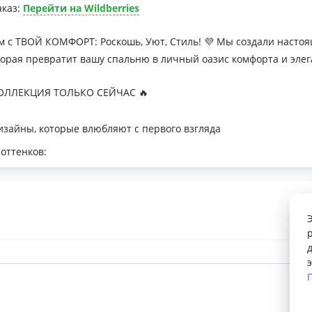
аказ:
Перейти на Wildberries
м с ТВОЙ КОМФОРТ: Роскошь, Уют, Стиль! 💜 Мы создали наст
торая превратит вашу спальню в личный оазис комфорта и элег
ЛЛЕКЦИЯ ТОЛЬКО СЕЙЧАС 🔥
зайны, которые влюбляют с первого взгляда
оттенков:
я минималистичных интерьеров
романтичных натур
с для теплой атмосферы
 Тусса - мечта о совершенном сне
лк
орегуляция
косновение к телу