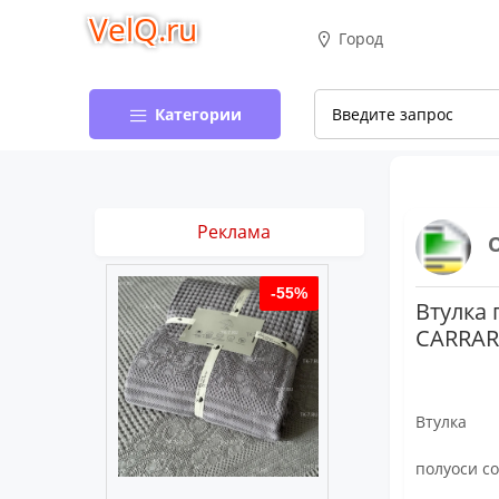
VelQ.ru
Город
Категории
Реклама
-55%
-55%
Втулка
CARRA
Втулка
полуоси с
муслиновое