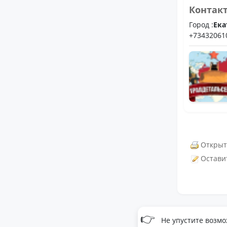
Контак
Город :
Ека
+73432061
Открыт
Остави
👉
Не упустите возмо