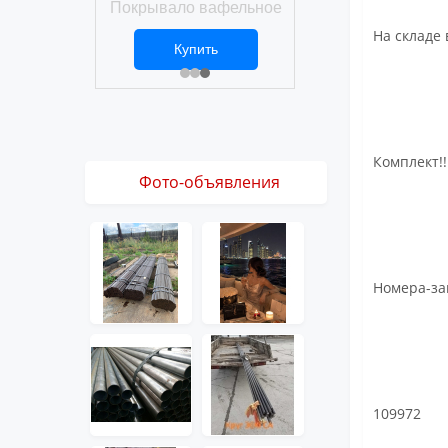
Покрывало вафельное
ро
На складе 
ить
Купить
9 ₽
3 061 ₽
Комплект!!!
Фото-объявления
Номера-за
109972