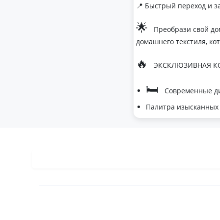
📍 Быстрый переход и з
🌟
Преобрази свой до
домашнего текстиля, ко
🔥
ЭКСКЛЮЗИВНАЯ КО
🛏
Современные ди
Палитра изысканных 
- Темно-серый дл
- Сиреневый для 
- Персиковый мус
🌙
Шелковые одеяла
- Натуральный ше
- Идеальная терм
- Невероятное при