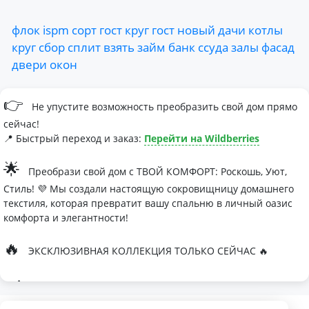
флок
ispm
сорт
гост
круг
гост
новый
дачи
котлы
круг
сбор
сплит
взять
займ
банк
ссуда
залы
фасад
двери
окон
👉
Не упустите возможность преобразить свой дом прямо
сейчас!
📍 Быстрый переход и заказ:
Перейти на Wildberries
🌟
Преобрази свой дом с ТВОЙ КОМФОРТ: Роскошь, Уют,
Стиль! 💜 Мы создали настоящую сокровищницу домашнего
текстиля, которая превратит вашу спальню в личный оазис
комфорта и элегантности!
🔥
ЭКСКЛЮЗИВНАЯ КОЛЛЕКЦИЯ ТОЛЬКО СЕЙЧАС 🔥
🛏
Современные дизайны, которые влюбляют с первого
взгляда