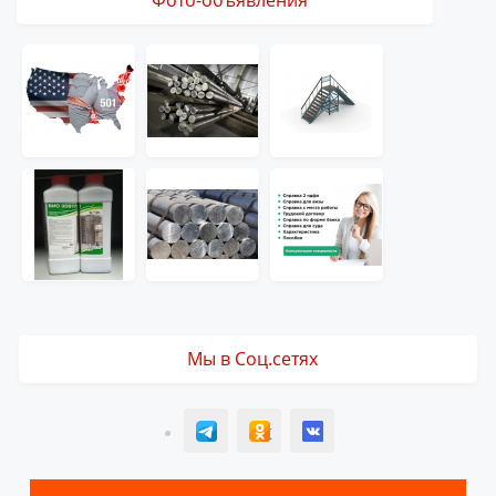
Фото-объявления
Мы в Соц.сетях
T
ОК
ВК