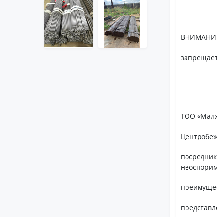
ВНИМАНИЕ:
запрещает
ТОО «Малх
Центробеж
посредник
неоспори
преимущес
представл