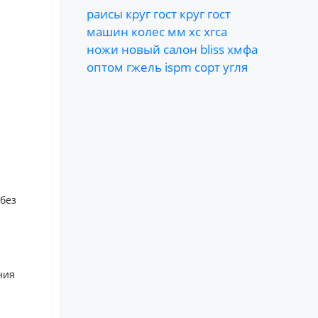
раисы
круг
гост
круг
гост
машин
колес
мм
хс
хгса
ножи
новый
салон
bliss
хмфа
оптом
гжель
ispm
сорт
угля
 без
ния