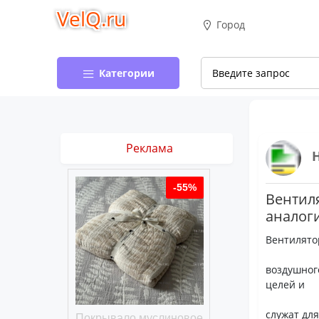
VelQ.ru
Город
Категории
Реклама
-50%
-55%
Вентиля
аналог
Вентилято
воздушног
целей и
служат дл
хлопковое
Покрывало муслиновое