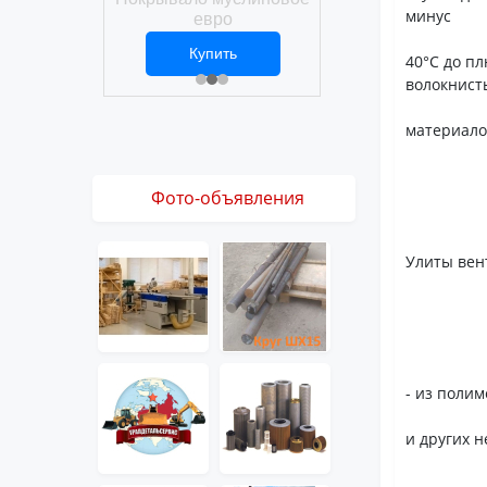
Покрывало вафел
минус
ро
евро
ить
Купить
Купить
1 ₽
2 469 ₽
3 061 ₽
40°С до п
волокнист
материало
Фото-объявления
Улиты вен
- из поли
и других 