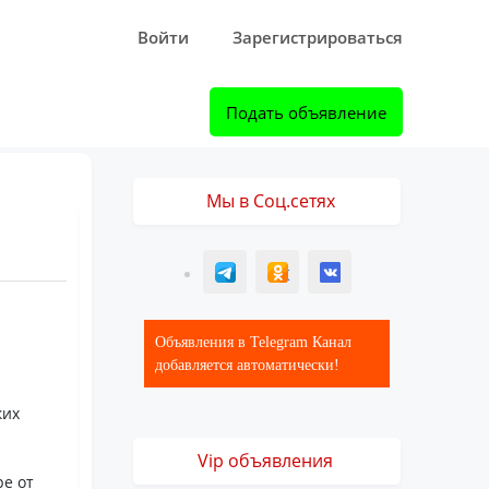
Войти
Зарегистрироваться
Подать объявление
Мы в Соц.сетях
T
ОК
ВК
Объявления в Telegram Канал
добавляется автоматически!
ких
Vip объявления
ре от