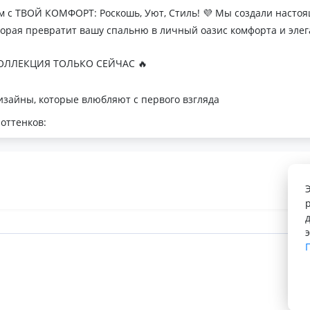
м с ТВОЙ КОМФОРТ: Роскошь, Уют, Стиль! 💜 Мы создали наст
торая превратит вашу спальню в личный оазис комфорта и элег
ЛЛЕКЦИЯ ТОЛЬКО СЕЙЧАС 🔥
зайны, которые влюбляют с первого взгляда
оттенков:
я минималистичных интерьеров
романтичных натур
с для теплой атмосферы
 Тусса - мечта о совершенном сне
лк
орегуляция
косновение к телу