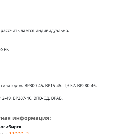
 рассчитывается индивидуально.
по РК
тиляторов: ВР300-45, ВР15-45, Ц9-57, ВР280-46,
12-49, ВР287-46, ВПВ-СД, ВРАВ.
тная информация:
восибирск
ть:
32000 ₽.