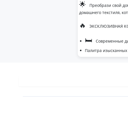
🌟
Преобрази свой до
домашнего текстиля, ко
🔥
ЭКСКЛЮЗИВНАЯ КО
🛏
Современные ди
Палитра изысканных 
- Темно-серый дл
- Сиреневый для 
- Персиковый мус
🌙
Шелковые одеяла
- Натуральный ше
- Идеальная терм
- Невероятное при
🏆