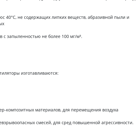
ьное
люс 40°С, не содержащих липких веществ, абразивной пыли и
ых
в с запыленностью не более 100 мг/м³.
тиляторы изготавливаются:
мер-композитных материалов, для перемещения воздуха
невзрывоопасных смесей, для сред повышенной агрессивности.