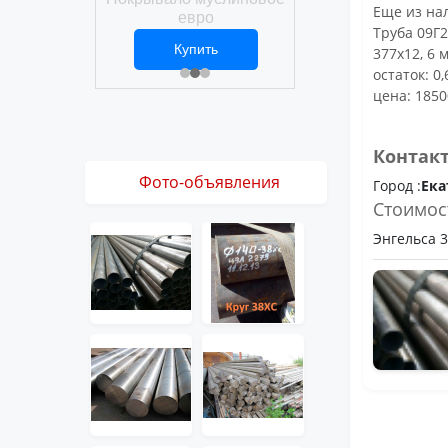
Покрывало вафел
Еще из нал
ро
евро
Труба 09Г2
ить
Купить
Купить
377х12, 6 м
1 ₽
2 469 ₽
3 061 ₽
остаток: 0,
цена: 1850
Контак
Фото-объявления
Город :
Ека
Стоимос
Энгельса 36