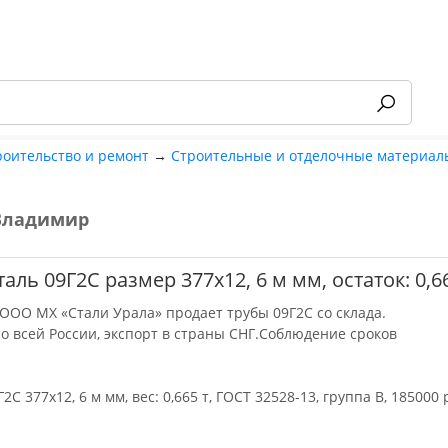
роительство и ремонт
→
Строительные и отделочные материал
Владимир
-55%
таль 09Г2С размер 377х12, 6 м мм, остаток: 0,6
ООО МХ «Стали Урала» продает трубы 09Г2С со склада.
по всей России, экспорт в страны СНГ.Соблюдение сроков
2С 377х12, 6 м мм, вес: 0,665 т, ГОСТ 32528-13, группа В, 185000 