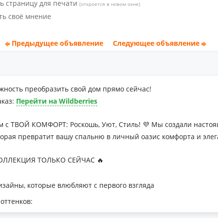
ь страницу для печати
(откроется в новом окне)
ть своё мнение
Предыдущее объявление
Следующее объявление
жность преобразить свой дом прямо сейчас!
аказ:
Перейти на Wildberries
м с ТВОЙ КОМФОРТ: Роскошь, Уют, Стиль! 💜 Мы создали наст
торая превратит вашу спальню в личный оазис комфорта и элег
ЛЛЕКЦИЯ ТОЛЬКО СЕЙЧАС 🔥
зайны, которые влюбляют с первого взгляда
оттенков:
я минималистичных интерьеров