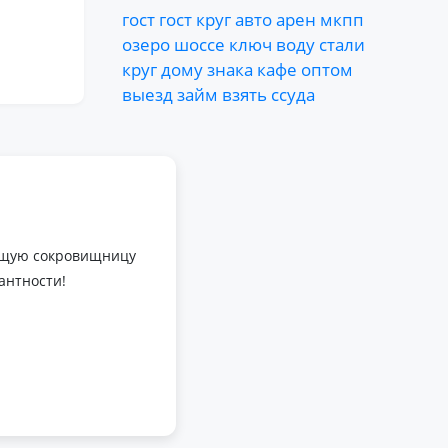
гост
гост
круг
авто
арен
мкпп
озеро
шоссе
ключ
воду
стали
круг
дому
знака
кафе
оптом
выезд
займ
взять
ссуда
оящую сокровищницу
антности!