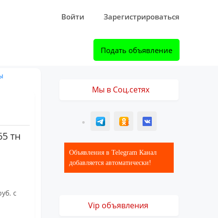
Войти
Зарегистрироваться
Подать объявление
ы
Мы в Соц.сетях
T
ОК
ВК
65 тн
Объявления в Telegram Канал
добавляется автоматически!
руб. с
Vip объявления