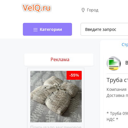
VelQ.ru
Город
Категории
Ст
Реклама
-50%
-55%
Труба с
Компания 
Доставка 
* Труба 09Г
НДС *
хлопковое
Покрывало муслиновое