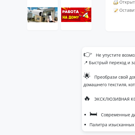
Открыт
Остави
👉
Не упустите возмо
📍 Быстрый переход и з
🌟
Преобрази свой до
домашнего текстиля, ко
🔥
ЭКСКЛЮЗИВНАЯ КО
🛏
Современные ди
Палитра изысканных 
- Темно-серый дл