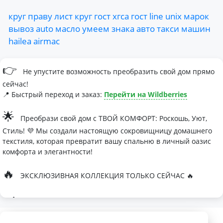
круг
праву
лист
круг
гост
хгса
гост
line
unix
марок
вывоз
auto
масло
умеем
знака
авто
такси
машин
hailea
airmac
👉
Не упустите возможность преобразить свой дом прямо
сейчас!
📍 Быстрый переход и заказ:
Перейти на Wildberries
🌟
Преобрази свой дом с ТВОЙ КОМФОРТ: Роскошь, Уют,
Стиль! 💜 Мы создали настоящую сокровищницу домашнего
текстиля, которая превратит вашу спальню в личный оазис
комфорта и элегантности!
🔥
ЭКСКЛЮЗИВНАЯ КОЛЛЕКЦИЯ ТОЛЬКО СЕЙЧАС 🔥
🛏
Современные дизайны, которые влюбляют с первого
взгляда