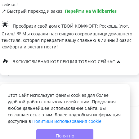
сейчас!
📍 Быстрый переход и заказ:
Перейти на Wildberries
🌟
Преобрази свой дом с ТВОЙ КОМФОРТ: Роскошь, Уют,
Стиль! 💜 Мы создали настоящую сокровищницу домашнего
текстиля, которая превратит вашу спальню в личный оазис
комфорта и элегантности!
🔥
ЭКСКЛЮЗИВНАЯ КОЛЛЕКЦИЯ ТОЛЬКО СЕЙЧАС 🔥
🛏
Современные дизайны, которые влюбляют с первого
взгляда
Палитра изысканных оттенков:
Этот Сайт использует файлы cookies для более
удобной работы пользователей с ним. Продолжая
- Темно-серый для минималистичных интерьеров
любое дальнейшее использование Сайта, Вы
- Сиреневый для романтичных натур
соглашаетесь с этим. Более подробная информация
доступна в
Политики использования cookie
- Персиковый мусс для теплой атмосферы
© 2022 - 2026 Доска объявлений VELQ.RU
🌙
Шелковые одеяла Тусса - мечта о совершенном сне
Понятно