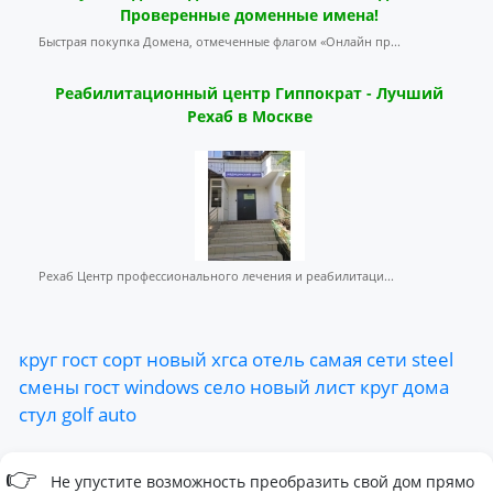
Проверенные доменные имена!
Быстрая покупка Домена, отмеченные флагом «Онлайн пр...
Реабилитационный центр Гиппократ - Лучший
Рехаб в Москве
Рехаб Центр профессионального лечения и реабилитаци...
круг
гост
сорт
новый
хгса
отель
самая
сети
steel
смены
гост
windows
село
новый
лист
круг
дома
стул
golf
auto
👉
Не упустите возможность преобразить свой дом прямо