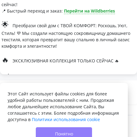
сейчас!
📍 Быстрый переход и заказ:
Перейти на Wildberries
🌟
Преобрази свой дом с ТВОЙ КОМФОРТ: Роскошь, Уют,
Стиль! 💜 Мы создали настоящую сокровищницу домашнего
текстиля, которая превратит вашу спальню в личный оазис
комфорта и элегантности!
🔥
ЭКСКЛЮЗИВНАЯ КОЛЛЕКЦИЯ ТОЛЬКО СЕЙЧАС 🔥
🛏
Современные дизайны, которые влюбляют с первого
взгляда
Палитра изысканных оттенков:
Этот Сайт использует файлы cookies для более
удобной работы пользователей с ним. Продолжая
- Темно-серый для минималистичных интерьеров
любое дальнейшее использование Сайта, Вы
- Сиреневый для романтичных натур
соглашаетесь с этим. Более подробная информация
доступна в
Политики использования cookie
- Персиковый мусс для теплой атмосферы
© 2022 - 2026 Доска объявлений VELQ.RU
🌙
Шелковые одеяла Тусса - мечта о совершенном сне
Понятно