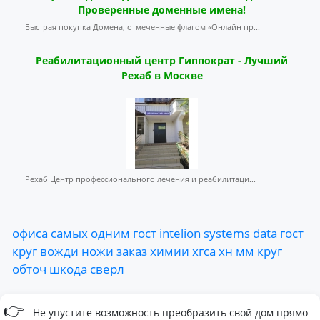
Проверенные доменные имена!
Быстрая покупка Домена, отмеченные флагом «Онлайн пр...
Реабилитационный центр Гиппократ - Лучший
Рехаб в Москве
Рехаб Центр профессионального лечения и реабилитаци...
офиса
самых
одним
гост
intelion
systems
data
гост
круг
вожди
ножи
заказ
химии
хгса
хн
мм
круг
обточ
шкода
сверл
👉
Не упустите возможность преобразить свой дом прямо