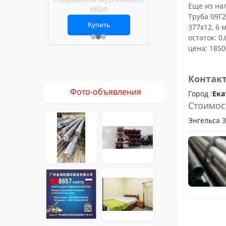
Покрывало вафел
Еще из нал
ро
евро
Труба 09Г2
ить
Купить
Купить
377х12, 6 м
1 ₽
2 469 ₽
3 061 ₽
остаток: 0,
цена: 1850
Контак
Фото-объявления
Город :
Ека
Стоимос
Энгельса 36