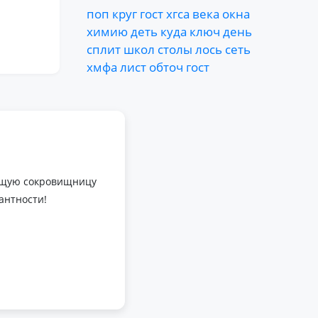
поп
круг
гост
хгса
века
окна
химию
деть
куда
ключ
день
сплит
школ
столы
лось
сеть
хмфа
лист
обточ
гост
оящую сокровищницу
антности!