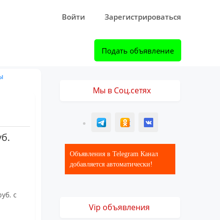
Войти
Зарегистрироваться
Подать объявление
ы
Мы в Соц.сетях
T
ОК
ВК
уб.
Объявления в Telegram Канал
добавляется автоматически!
руб. с
Vip объявления