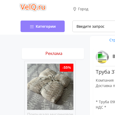
VelQ.ru
Город
Категории
Ст
Реклама
-50%
-55%
Труба 3
Компания 
Доставка 
* Труба 09Г
НДС *
хлопковое
Покрывало муслиновое