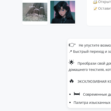
Открыт
Остави
👉
Не упустите возмо
📍 Быстрый переход и з
🌟
Преобрази свой до
домашнего текстиля, ко
🔥
ЭКСКЛЮЗИВНАЯ КО
🛏
Современные ди
Палитра изысканных 
- Темно-серый дл