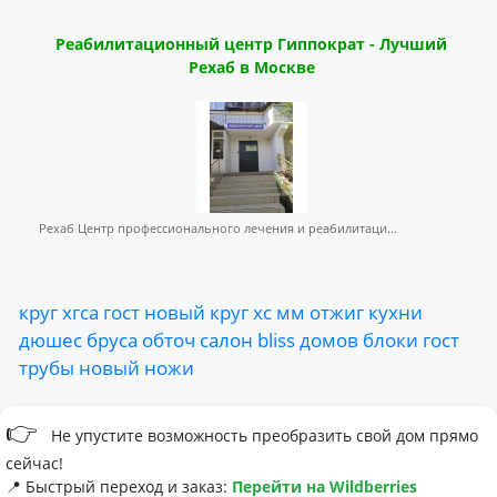
Реабилитационный центр Гиппократ - Лучший
Рехаб в Москве
Рехаб Центр профессионального лечения и реабилитаци...
круг
хгса
гост
новый
круг
хс
мм
отжиг
кухни
дюшес
бруса
обточ
салон
bliss
домов
блоки
гост
трубы
новый
ножи
👉
Не упустите возможность преобразить свой дом прямо
сейчас!
📍 Быстрый переход и заказ:
Перейти на Wildberries