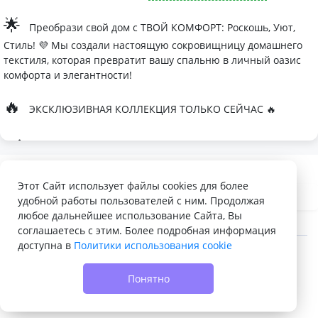
🌟
Преобрази свой дом с ТВОЙ КОМФОРТ: Роскошь, Уют,
Стиль! 💜 Мы создали настоящую сокровищницу домашнего
текстиля, которая превратит вашу спальню в личный оазис
комфорта и элегантности!
🔥
ЭКСКЛЮЗИВНАЯ КОЛЛЕКЦИЯ ТОЛЬКО СЕЙЧАС 🔥
🛏
Современные дизайны, которые влюбляют с первого
взгляда
Палитра изысканных оттенков:
Этот Сайт использует файлы cookies для более
удобной работы пользователей с ним. Продолжая
- Темно-серый для минималистичных интерьеров
любое дальнейшее использование Сайта, Вы
- Сиреневый для романтичных натур
соглашаетесь с этим. Более подробная информация
доступна в
Политики использования cookie
- Персиковый мусс для теплой атмосферы
© 2022 - 2026 Доска объявлений VELQ.RU
🌙
Шелковые одеяла Тусса - мечта о совершенном сне
Понятно
- Натуральный шелк