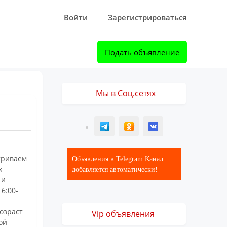
Войти
Зарегистрироваться
Подать объявление
Мы в Соц.сетях
T
ОК
ВК
триваем
Объявления в Telegram Канал
х
добавляется автоматически!
 и
 6:00-
озраст
Vip объявления
ой