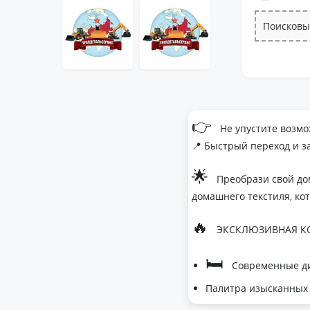
Поисковы
👉
Не упустите возмо
📍 Быстрый переход и з
🌟
Преобрази свой до
домашнего текстиля, ко
🔥
ЭКСКЛЮЗИВНАЯ КО
🛏
Современные ди
Палитра изысканных 
- Темно-серый дл