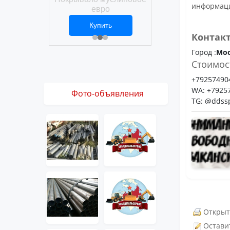
Покрывало вафел
информаци
ро
евро
ить
Купить
Купить
1 ₽
2 469 ₽
3 061 ₽
Контак
Город :
Мо
Стоимос
+79257490
WA: +7925
Фото-объявления
TG: @ddss
Открыт
Остави