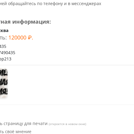
ьное
ей обращайтесь по телефону и в мессенджерах
тная информация:
сква
ть:
120000 ₽.
435
7490435
pp213
ь страницу для печати
(откроется в новом окне)
ть своё мнение