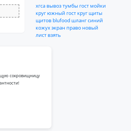
хгса
вывоз
тумбы
гост
мойки
круг
южный
гост
круг
щиты
щитов
blufood
шланг
синий
кожух
экран
право
новый
лист
взять
оящую сокровищницу
антности!