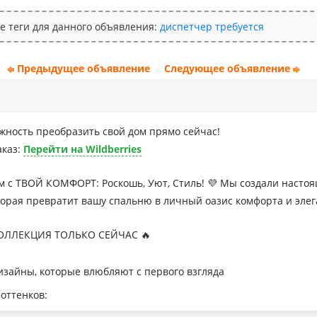
е теги для данного объявления:
диспетчер
требуется
Предыдущее объявление
Следующее объявление
жность преобразить свой дом прямо сейчас!
аказ:
Перейти на Wildberries
м с ТВОЙ КОМФОРТ: Роскошь, Уют, Стиль! 💜 Мы создали наст
торая превратит вашу спальню в личный оазис комфорта и элег
ЛЛЕКЦИЯ ТОЛЬКО СЕЙЧАС 🔥
зайны, которые влюбляют с первого взгляда
оттенков:
я минималистичных интерьеров