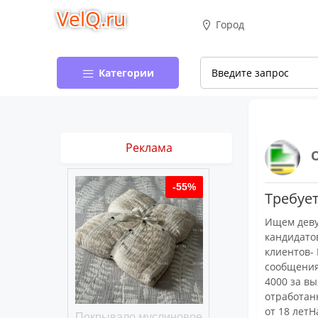
VelQ.ru
Город
Категории
Реклама
-50%
-55%
Требует
Ищем деву
кандидато
клиентов-
сообщения 
4000 за в
отработан
от 18 лет
хлопковое
Покрывало муслиновое