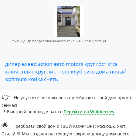
Рехаб Центр профессионального лечения и реабилитаци...
дилер
exeed
action
авто
motors
круг
гост
хгса
ключ
сплит
круг
лист
гост
клуб
ovso
дома
новый
optimum
койка
снять
👉
Не упустите возможность преобразить свой дом прямо
сейчас!
📍 Быстрый переход и заказ:
Перейти на Wildberries
🌟
Преобрази свой дом с ТВОЙ КОМФОРТ: Роскошь, Уют,
Стиль! 💜 Мы создали настоящую сокровищницу домашнего