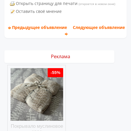
Открыть страницу для печати
(откроется в новом окне)
Оставить своё мнение
Предыдущее объявление
Следующее объявление
Реклама
%
-55%
-55%
ое
Покрывало муслиновое
Покрывало вафельное