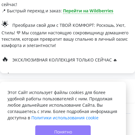
сейчас!
📍 Быстрый переход и заказ:
Перейти на Wildberries
🌟
Преобрази свой дом с ТВОЙ КОМФОРТ: Роскошь, Уют,
Стиль! 💜 Мы создали настоящую сокровищницу домашнего
текстиля, которая превратит вашу спальню в личный оазис
комфорта и элегантности!
🔥
ЭКСКЛЮЗИВНАЯ КОЛЛЕКЦИЯ ТОЛЬКО СЕЙЧАС 🔥
🛏
Современные дизайны, которые влюбляют с первого
взгляда
Палитра изысканных оттенков:
Этот Сайт использует файлы cookies для более
удобной работы пользователей с ним. Продолжая
- Темно-серый для минималистичных интерьеров
любое дальнейшее использование Сайта, Вы
- Сиреневый для романтичных натур
соглашаетесь с этим. Более подробная информация
доступна в
Политики использования cookie
- Персиковый мусс для теплой атмосферы
© 2022 - 2026 Доска объявлений VELQ.RU
🌙
Шелковые одеяла Тусса - мечта о совершенном сне
Понятно