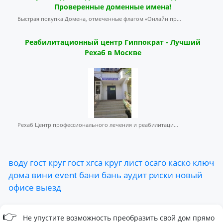
Проверенные доменные имена!
Быстрая покупка Домена, отмеченные флагом «Онлайн пр...
Реабилитационный центр Гиппократ - Лучший
Рехаб в Москве
Рехаб Центр профессионального лечения и реабилитаци...
воду
гост
круг
гост
хгса
круг
лист
осаго
каско
ключ
дома
вини
event
бани
бань
аудит
риски
новый
офисе
выезд
👉
Не упустите возможность преобразить свой дом прямо