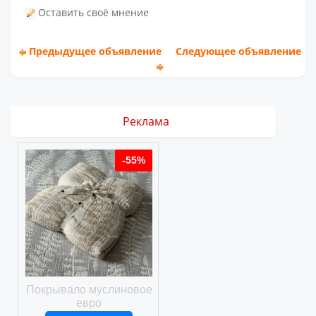
Оставить своё мнение
Предыдущее объявление
Следующее объявление
Реклама
%
-55%
-55%
ое
Покрывало муслиновое
Покрывало вафельное
евро