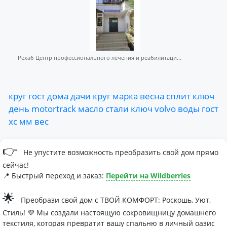
Рехаб Центр профессионального лечения и реабилитаци...
круг
гост
дома
дачи
круг
марка
весна
сплит
ключ
день
motortrack
масло
стали
ключ
volvo
воды
гост
хс
мм
вес
👉
Не упустите возможность преобразить свой дом прямо
сейчас!
📍 Быстрый переход и заказ:
Перейти на Wildberries
🌟
Преобрази свой дом с ТВОЙ КОМФОРТ: Роскошь, Уют,
Стиль! 💜 Мы создали настоящую сокровищницу домашнего
текстиля, которая превратит вашу спальню в личный оазис