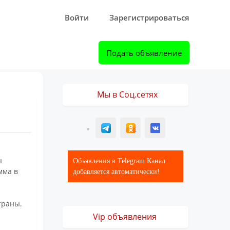
Войти
Зарегистрироваться
Подать объявление
Мы в Соц.сетях
T
ОК
ВК
ы
Объявления в Telegram Канал
мма в
добавляется автоматически!
траны.
Vip объявления