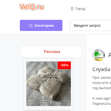
VelQ.ru
Город
Категории
Реклама
-50%
-55%
Служба 
При заклю
получите 
год выплат
К нам едут
Подписать
хлопковое
Покрывало муслиновое