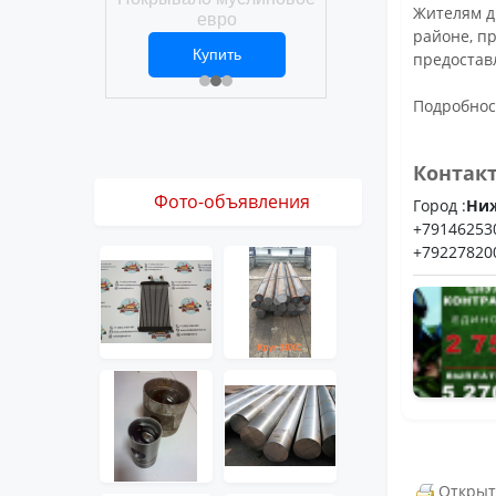
Покрывало вафел
Жителям д
ро
евро
районе, п
ить
Купить
Купить
предостав
1 ₽
2 469 ₽
3 061 ₽
Подробнос
Контак
Фото-объявления
Город :
Ни
+79146253
+79227820
Открыт