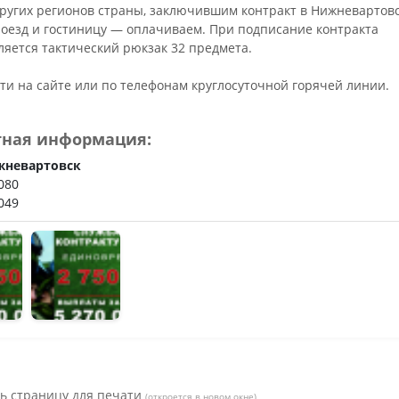
ьное
ругих регионов страны, заключившим контракт в Нижневартов
роезд и гостиницу — оплачиваем. При подписание контракта
ляется тактический рюкзак 32 предмета.
ти на сайте или по телефонам круглосуточной горячей линии.
тная информация:
жневартовск
080
049
ь страницу для печати
(откроется в новом окне)