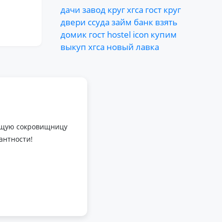
дачи
завод
круг
хгса
гост
круг
двери
ссуда
займ
банк
взять
домик
гост
hostel
icon
купим
выкуп
хгса
новый
лавка
оящую сокровищницу
антности!