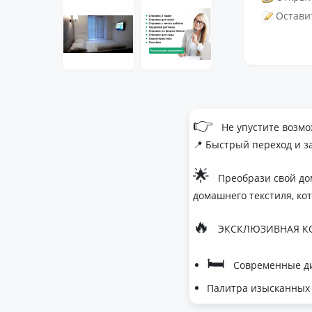
Остави
👉
Не упустите возмо
📍 Быстрый переход и з
🌟
Преобрази свой до
домашнего текстиля, ко
🔥
ЭКСКЛЮЗИВНАЯ КО
🛏
Современные ди
Палитра изысканных 
- Темно-серый дл