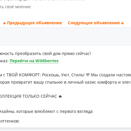
ть своё мнение
Предыдущее объявление
Следующее объявление
жность преобразить свой дом прямо сейчас!
аказ:
Перейти на Wildberries
м с ТВОЙ КОМФОРТ: Роскошь, Уют, Стиль! 💜 Мы создали наст
торая превратит вашу спальню в личный оазис комфорта и элег
ЛЛЕКЦИЯ ТОЛЬКО СЕЙЧАС 🔥
зайны, которые влюбляют с первого взгляда
оттенков:
я минималистичных интерьеров