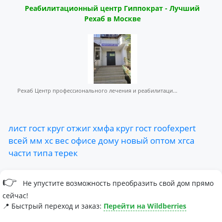
Реабилитационный центр Гиппократ - Лучший
Рехаб в Москве
Рехаб Центр профессионального лечения и реабилитаци...
лист
гост
круг
отжиг
хмфа
круг
гост
roofexpert
всей
мм
хс
вес
офисе
дому
новый
оптом
хгса
части
типа
терек
👉
Не упустите возможность преобразить свой дом прямо
сейчас!
📍 Быстрый переход и заказ:
Перейти на Wildberries