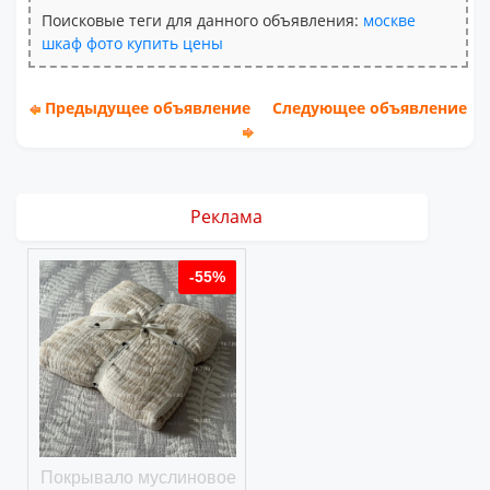
Поисковые теги для данного объявления:
москве
шкаф
фото
купить
цены
Предыдущее объявление
Следующее объявление
Реклама
%
-55%
-55%
ое
Покрывало муслиновое
Покрывало вафельное