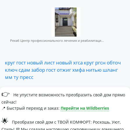
Рехаб Центр профессионального лечения и реабилитаци...
круг
гост
новый
лист
новый
хгса
круг
ргсн
обточ
ключ
сдам
забор
гост
отжиг
хмфа
нитью
шланг
мм
ту
пресс
👉
Не упустите возможность преобразить свой дом прямо
сейчас!
📍 Быстрый переход и заказ:
Перейти на Wildberries
🌟
Преобрази свой дом с ТВОЙ КОМФОРТ: Роскошь, Уют,
Стиль! 💜 Мы создали настоящую сокровищницу домашнего