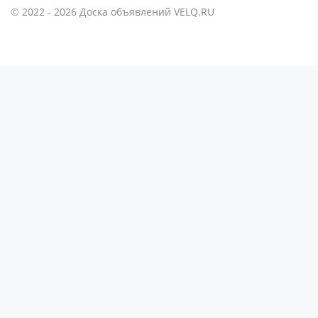
© 2022 - 2026 Доска объявлений VELQ.RU
🌙
Шелковые одеяла Тусса - мечта о совершенном сне
- Натуральный шелк
- Идеальная терморегуляция
- Невероятное прикосновение к телу
🏆
Почему выбирают нас:
✔ Премиальное качество материалов
✔ Экологичность и безопасность
✔ Стильные решения для любого интерьера
✔ Гарантия комфортного и блаженного сна