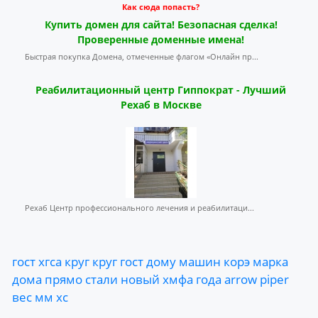
Как сюда попасть?
Купить домен для сайта! Безопасная сделка!
Проверенные доменные имена!
Быстрая покупка Домена, отмеченные флагом «Онлайн пр...
Реабилитационный центр Гиппократ - Лучший
Рехаб в Москве
Рехаб Центр профессионального лечения и реабилитаци...
гост
хгса
круг
круг
гост
дому
машин
корэ
марка
дома
прямо
стали
новый
хмфа
года
arrow
piper
вес
мм
хс