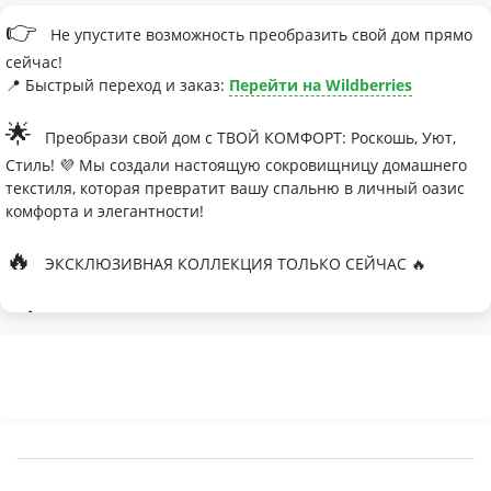
👉
Не упустите возможность преобразить свой дом прямо
сейчас!
📍 Быстрый переход и заказ:
Перейти на Wildberries
🌟
Преобрази свой дом с ТВОЙ КОМФОРТ: Роскошь, Уют,
Стиль! 💜 Мы создали настоящую сокровищницу домашнего
текстиля, которая превратит вашу спальню в личный оазис
комфорта и элегантности!
🔥
ЭКСКЛЮЗИВНАЯ КОЛЛЕКЦИЯ ТОЛЬКО СЕЙЧАС 🔥
🛏
Современные дизайны, которые влюбляют с первого
взгляда
Палитра изысканных оттенков:
- Темно-серый для минималистичных интерьеров
- Сиреневый для романтичных натур
- Персиковый мусс для теплой атмосферы