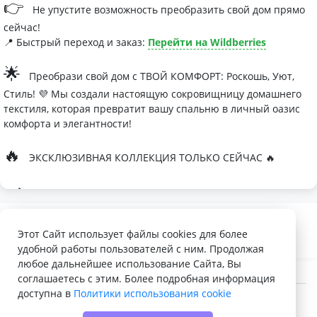
👉
Не упустите возможность преобразить свой дом прямо
сейчас!
📍 Быстрый переход и заказ:
Перейти на Wildberries
🌟
Преобрази свой дом с ТВОЙ КОМФОРТ: Роскошь, Уют,
Стиль! 💜 Мы создали настоящую сокровищницу домашнего
текстиля, которая превратит вашу спальню в личный оазис
комфорта и элегантности!
🔥
ЭКСКЛЮЗИВНАЯ КОЛЛЕКЦИЯ ТОЛЬКО СЕЙЧАС 🔥
🛏
Современные дизайны, которые влюбляют с первого
взгляда
Палитра изысканных оттенков:
Этот Сайт использует файлы cookies для более
удобной работы пользователей с ним. Продолжая
- Темно-серый для минималистичных интерьеров
любое дальнейшее использование Сайта, Вы
- Сиреневый для романтичных натур
соглашаетесь с этим. Более подробная информация
доступна в
Политики использования cookie
- Персиковый мусс для теплой атмосферы
© 2022 - 2026 Доска объявлений VELQ.RU