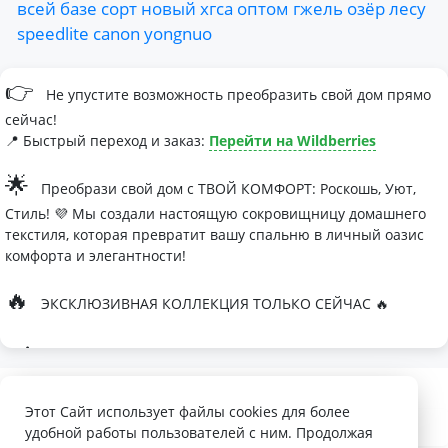
всей
базе
сорт
новый
хгса
оптом
гжель
озёр
лесу
speedlite
canon
yongnuo
👉
Не упустите возможность преобразить свой дом прямо
сейчас!
📍 Быстрый переход и заказ:
Перейти на Wildberries
🌟
Преобрази свой дом с ТВОЙ КОМФОРТ: Роскошь, Уют,
Стиль! 💜 Мы создали настоящую сокровищницу домашнего
текстиля, которая превратит вашу спальню в личный оазис
комфорта и элегантности!
🔥
ЭКСКЛЮЗИВНАЯ КОЛЛЕКЦИЯ ТОЛЬКО СЕЙЧАС 🔥
🛏
Современные дизайны, которые влюбляют с первого
взгляда
Палитра изысканных оттенков:
Этот Сайт использует файлы cookies для более
удобной работы пользователей с ним. Продолжая
- Темно-серый для минималистичных интерьеров