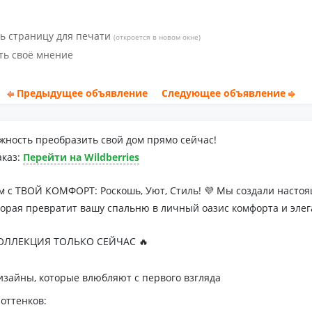
ь страницу для печати
(откроется в новом окне)
ть своё мнение
Предыдущее объявление
Следующее объявление
жность преобразить свой дом прямо сейчас!
аказ:
Перейти на Wildberries
м с ТВОЙ КОМФОРТ: Роскошь, Уют, Стиль! 💜 Мы создали наст
торая превратит вашу спальню в личный оазис комфорта и элег
ЛЛЕКЦИЯ ТОЛЬКО СЕЙЧАС 🔥
зайны, которые влюбляют с первого взгляда
оттенков: