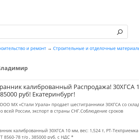
роительство и ремонт
→
Строительные и отделочные материал
Владимир
-55%
ранник калиброванный Распродажа! 30ХГСА 1
385000 руб! Екатеринбург!
ООО МХ «Стали Урала» продает шестигранники 30ХГСА со склад
по всей России, экспорт в страны СНГ.Соблюдение сроков
нник калиброванный 30ХГСА 10 мм, вес: 1,524 т, РТ-Техприемка 
Т 8560-78 т/о , 385000 руб. с НДС *