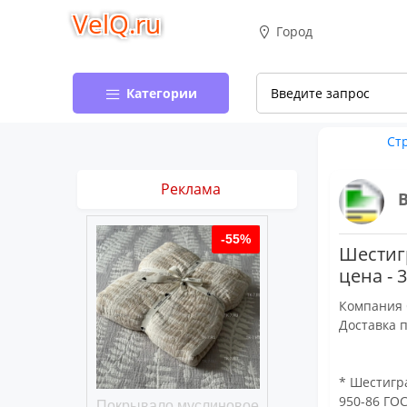
VelQ.ru
Город
Категории
Ст
Реклама
-50%
-55%
Шестиг
цена - 
Компания 
Доставка 
* Шестигра
950-86 ГОС
хлопковое
Покрывало муслиновое