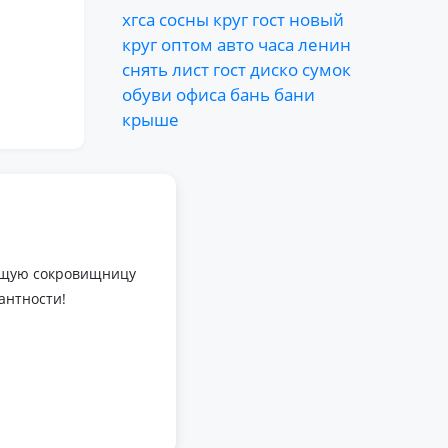
хгса
сосны
круг
гост
новый
круг
оптом
авто
часа
ленин
снять
лист
гост
диско
сумок
обуви
офиса
бань
бани
крыше
оящую сокровищницу
антности!