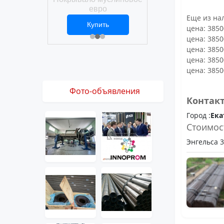
Покрывало вафел
ро
евро
Еще из нал
ить
Купить
Купить
1 ₽
2 469 ₽
3 061 ₽
цена: 3850
цена: 3850
цена: 3850
цена: 3850
цена: 3850
Фото-объявления
Контак
Город :
Ека
Стоимос
Энгельса 36