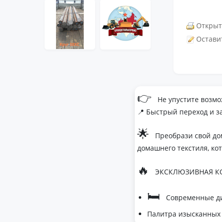
Открыт
Остави
👉
Не упустите возмо
📍 Быстрый переход и з
🌟
Преобрази свой до
домашнего текстиля, ко
🔥
ЭКСКЛЮЗИВНАЯ КО
🛏
Современные ди
Палитра изысканных 