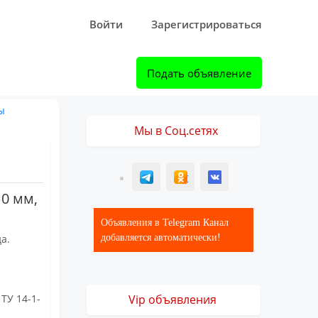
Войти
Зарегистрироваться
Подать объявление
ы
Мы в Соц.сетях
T
ОК
ВК
0 мм,
Объявления в Telegram Канал
а.
добавляется автоматически!
ТУ 14-1-
Vip объявления