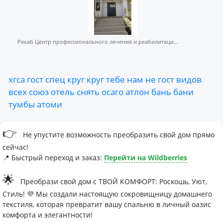
Рехаб Центр профессионального лечения и реабилитаци...
хгса
гост
спец
круг
круг
тебе
нам
не
гост
видов
всех
союз
отель
снять
осаго
атлон
бань
бани
тумбы
атоми
👉
Не упустите возможность преобразить свой дом прямо
сейчас!
📍 Быстрый переход и заказ:
Перейти на Wildberries
🌟
Преобрази свой дом с ТВОЙ КОМФОРТ: Роскошь, Уют,
Стиль! 💜 Мы создали настоящую сокровищницу домашнего
текстиля, которая превратит вашу спальню в личный оазис
комфорта и элегантности!