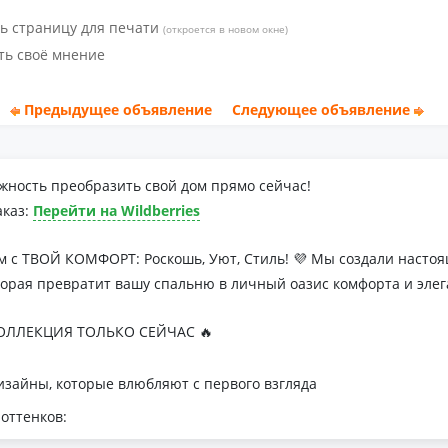
ь страницу для печати
(откроется в новом окне)
ть своё мнение
Предыдущее объявление
Следующее объявление
жность преобразить свой дом прямо сейчас!
аказ:
Перейти на Wildberries
м с ТВОЙ КОМФОРТ: Роскошь, Уют, Стиль! 💜 Мы создали наст
торая превратит вашу спальню в личный оазис комфорта и элег
ЛЛЕКЦИЯ ТОЛЬКО СЕЙЧАС 🔥
зайны, которые влюбляют с первого взгляда
оттенков:
я минималистичных интерьеров