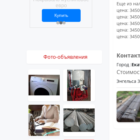
Покрывало вафел
Еще из нал
ро
евро
цена: 3450
ить
Купить
Купить
цена: 3450
1 ₽
2 469 ₽
3 061 ₽
цена: 3450
цена: 3450
цена: 3450
Контак
Фото-объявления
Город :
Ека
Стоимос
Энгельса 36