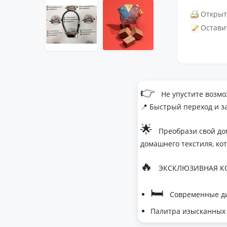
Открыт
Остави
👉
Не упустите возмо
📍 Быстрый переход и з
🌟
Преобрази свой до
домашнего текстиля, ко
🔥
ЭКСКЛЮЗИВНАЯ КО
🛏
Современные ди
Палитра изысканных 
- Темно-серый дл