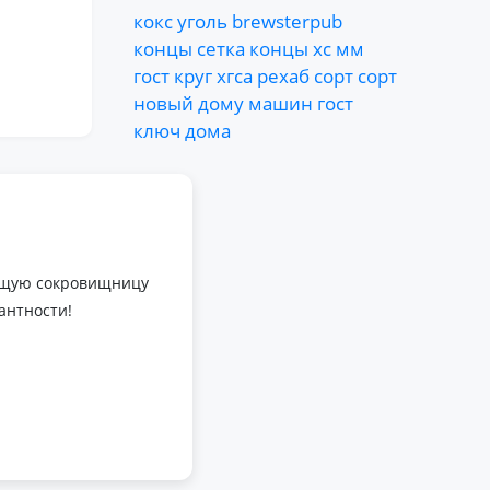
кокс
уголь
brewsterpub
концы
сетка
концы
хс
мм
гост
круг
хгса
рехаб
сорт
сорт
новый
дому
машин
гост
ключ
дома
оящую сокровищницу
антности!