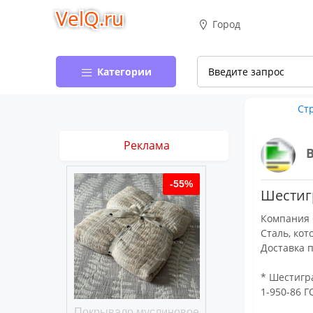
VelQ.ru
Город
Категории
Ст
Реклама
-50%
-55%
Шестигр
Компания 
Сталь, кот
Доставка п
* Шестигра
1-950-86 Г
хлопковое
Покрывало муслиновое