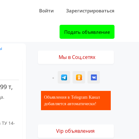
Войти
Зарегистрироваться
Подать объявление
ы
Мы в Соц.сетях
T
ОК
ВК
9 т,
а.
Объявления в Telegram Канал
добавляется автоматически!
 ТУ 14-
Vip объявления