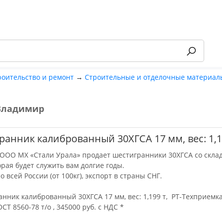
роительство и ремонт
→
Строительные и отделочные материал
Владимир
-55%
анник калиброванный 30ХГСА 17 мм, вес: 1,19
ООО МХ «Стали Урала» продает шестигранники 30ХГСА со склад
орая будет служить вам долгие годы.
о всей России (от 100кг), экспорт в страны СНГ.
нник калиброванный 30ХГСА 17 мм, вес: 1,199 т, РТ-Техприемка
ОСТ 8560-78 т/о , 345000 руб. с НДС *