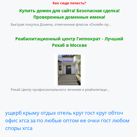
Как сюда попасть?
Купить домен для сайта! Безопасная сделка!
Проверенные доменные имена!
Быстрая покупка Домена, отмеченные флагом «Онлайн пр...
Реабилитационный центр Гиппократ - Лучший
Рехаб в Москве
Рехаб Центр профессионального лечения и реабилитаци...
ущерб
крыму
отдых
отель
круг
гост
круг
обточ
офис
хгса
за
по
любые
оптом
ее
очки
гост
любом
споры
хгса