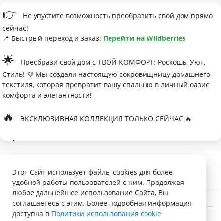
👉
Не упустите возможность преобразить свой дом прямо
сейчас!
📍 Быстрый переход и заказ:
Перейти на Wildberries
🌟
Преобрази свой дом с ТВОЙ КОМФОРТ: Роскошь, Уют,
Стиль! 💜 Мы создали настоящую сокровищницу домашнего
текстиля, которая превратит вашу спальню в личный оазис
комфорта и элегантности!
🔥
ЭКСКЛЮЗИВНАЯ КОЛЛЕКЦИЯ ТОЛЬКО СЕЙЧАС 🔥
🛏
Современные дизайны, которые влюбляют с первого
взгляда
Палитра изысканных оттенков:
Этот Сайт использует файлы cookies для более
удобной работы пользователей с ним. Продолжая
- Темно-серый для минималистичных интерьеров
любое дальнейшее использование Сайта, Вы
- Сиреневый для романтичных натур
соглашаетесь с этим. Более подробная информация
доступна в
Политики использования cookie
- Персиковый мусс для теплой атмосферы