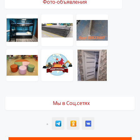
Фото-объявления
Мы в Соц.сетях
T
ОК
ВК