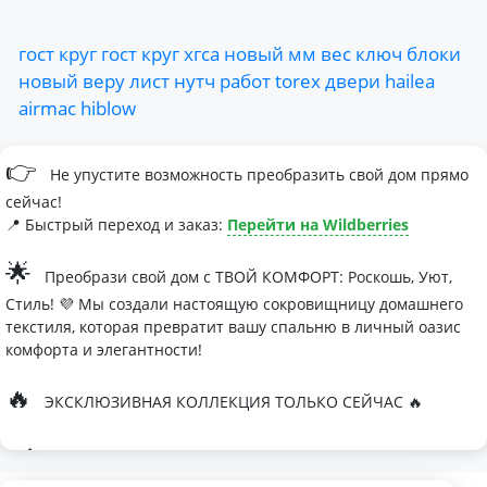
гост
круг
гост
круг
хгса
новый
мм
вес
ключ
блоки
новый
веру
лист
нутч
работ
torex
двери
hailea
airmac
hiblow
👉
Не упустите возможность преобразить свой дом прямо
сейчас!
📍 Быстрый переход и заказ:
Перейти на Wildberries
🌟
Преобрази свой дом с ТВОЙ КОМФОРТ: Роскошь, Уют,
Стиль! 💜 Мы создали настоящую сокровищницу домашнего
текстиля, которая превратит вашу спальню в личный оазис
комфорта и элегантности!
🔥
ЭКСКЛЮЗИВНАЯ КОЛЛЕКЦИЯ ТОЛЬКО СЕЙЧАС 🔥
🛏
Современные дизайны, которые влюбляют с первого
взгляда