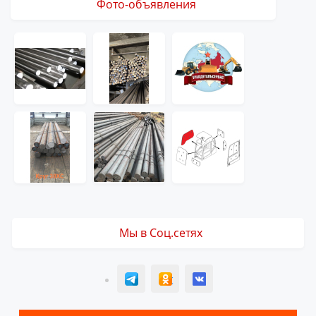
Фото-объявления
Мы в Соц.сетях
T
ОК
ВК