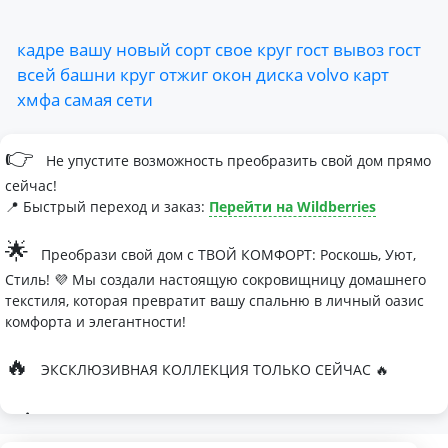
кадре
вашу
новый
сорт
свое
круг
гост
вывоз
гост
всей
башни
круг
отжиг
окон
диска
volvo
карт
хмфа
самая
сети
👉
Не упустите возможность преобразить свой дом прямо
сейчас!
📍 Быстрый переход и заказ:
Перейти на Wildberries
🌟
Преобрази свой дом с ТВОЙ КОМФОРТ: Роскошь, Уют,
Стиль! 💜 Мы создали настоящую сокровищницу домашнего
текстиля, которая превратит вашу спальню в личный оазис
комфорта и элегантности!
🔥
ЭКСКЛЮЗИВНАЯ КОЛЛЕКЦИЯ ТОЛЬКО СЕЙЧАС 🔥
🛏
Современные дизайны, которые влюбляют с первого
взгляда