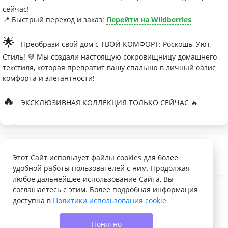
сейчас!
📍 Быстрый переход и заказ:
Перейти на Wildberries
🌟
Преобрази свой дом с ТВОЙ КОМФОРТ: Роскошь, Уют,
Стиль! 💜 Мы создали настоящую сокровищницу домашнего
текстиля, которая превратит вашу спальню в личный оазис
комфорта и элегантности!
🔥
ЭКСКЛЮЗИВНАЯ КОЛЛЕКЦИЯ ТОЛЬКО СЕЙЧАС 🔥
🛏
Современные дизайны, которые влюбляют с первого
взгляда
Палитра изысканных оттенков:
Этот Сайт использует файлы cookies для более
удобной работы пользователей с ним. Продолжая
- Темно-серый для минималистичных интерьеров
любое дальнейшее использование Сайта, Вы
- Сиреневый для романтичных натур
соглашаетесь с этим. Более подробная информация
доступна в
Политики использования cookie
- Персиковый мусс для теплой атмосферы
© 2022 - 2026 Доска объявлений VELQ.RU
🌙
Шелковые одеяла Тусса - мечта о совершенном сне
Понятно