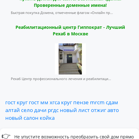
Проверенные доменные имена!
Быстрая покупка Домена, отмеченные флагом «Онлайн пр...
Реабилитационный центр Гиппократ - Лучший
Рехаб в Москве
Рехаб Центр профессионального лечения и реабилитаци...
гост
круг
гост
мм
хгса
круг
пензе
mrcm
сдам
алтай
село
дачи
ргдс
новый
лист
отжиг
авто
новый
салон
койка
👉
Не упустите возможность преобразить свой дом прямо