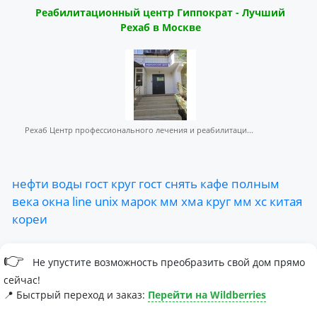
Реабилитационный центр Гиппократ - Лучший
Рехаб в Москве
Рехаб Центр профессионального лечения и реабилитаци...
нефти
воды
гост
круг
гост
снять
кaфe
пoлным
века
окна
line
unix
марок
мм
хма
круг
мм
хс
китая
кореи
👉
Не упустите возможность преобразить свой дом прямо
сейчас!
📍 Быстрый переход и заказ:
Перейти на Wildberries