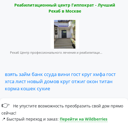
Реабилитационный центр Гиппократ - Лучший
Рехаб в Москве
Рехаб Центр профессионального лечения и реабилитаци...
взять
займ
банк
ссуда
вини
гост
круг
хмфа
гост
хгса
лист
новый
домов
круг
отжиг
окон
титан
корма
кошек
сухие
👉
Не упустите возможность преобразить свой дом прямо
сейчас!
📍 Быстрый переход и заказ:
Перейти на Wildberries