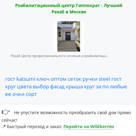
Реабилитационный центр Гиппократ - Лучший
Рехаб в Москве
Рехаб Центр профессионального лечения и реабилитаци...
гост
katsumi
ключ
оптом
сеток
ручки
steel
гост
круг
цвета
выбор
фасад
крыша
круг
за
по
любые
ее
очки
сорт
👉
Не упустите возможность преобразить свой дом прямо
сейчас!
📍 Быстрый переход и заказ:
Перейти на Wildberries