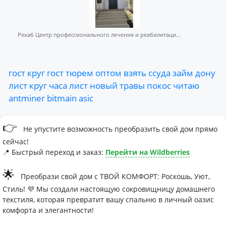
Рехаб Центр профессионального лечения и реабилитаци...
гост
круг
гост
тюрем
оптом
взять
ссуда
займ
дону
лист
круг
часа
лист
новый
травы
покос
читаю
antminer
bitmain
asic
👉
Не упустите возможность преобразить свой дом прямо
сейчас!
📍 Быстрый переход и заказ:
Перейти на Wildberries
🌟
Преобрази свой дом с ТВОЙ КОМФОРТ: Роскошь, Уют,
Стиль! 💜 Мы создали настоящую сокровищницу домашнего
текстиля, которая превратит вашу спальню в личный оазис
комфорта и элегантности!