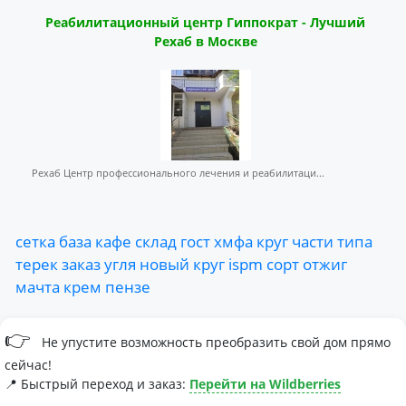
Реабилитационный центр Гиппократ - Лучший
Рехаб в Москве
Рехаб Центр профессионального лечения и реабилитаци...
сетка
база
кафе
склад
гост
хмфа
круг
части
типа
терек
заказ
угля
новый
круг
ispm
сорт
отжиг
мачта
крем
пензе
👉
Не упустите возможность преобразить свой дом прямо
сейчас!
📍 Быстрый переход и заказ:
Перейти на Wildberries