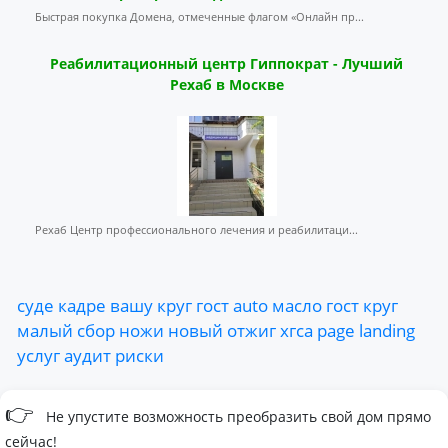
Быстрая покупка Домена, отмеченные флагом «Онлайн пр...
Реабилитационный центр Гиппократ - Лучший
Рехаб в Москве
Рехаб Центр профессионального лечения и реабилитаци...
суде
кадре
вашу
круг
гост
auto
масло
гост
круг
малый
сбор
ножи
новый
отжиг
хгса
page
landing
услуг
аудит
риски
👉
Не упустите возможность преобразить свой дом прямо
сейчас!