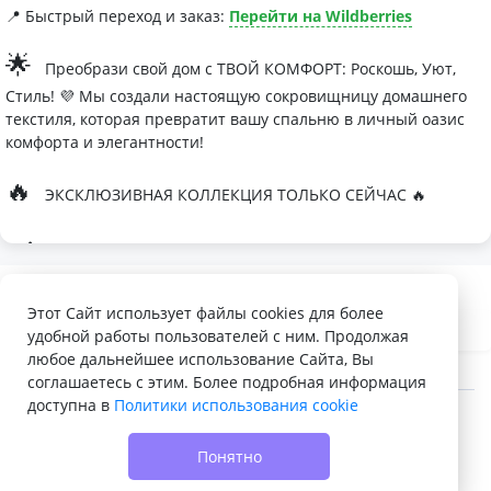
📍 Быстрый переход и заказ:
Перейти на Wildberries
🌟
Преобрази свой дом с ТВОЙ КОМФОРТ: Роскошь, Уют,
Стиль! 💜 Мы создали настоящую сокровищницу домашнего
текстиля, которая превратит вашу спальню в личный оазис
комфорта и элегантности!
🔥
ЭКСКЛЮЗИВНАЯ КОЛЛЕКЦИЯ ТОЛЬКО СЕЙЧАС 🔥
🛏
Современные дизайны, которые влюбляют с первого
взгляда
Палитра изысканных оттенков:
Этот Сайт использует файлы cookies для более
удобной работы пользователей с ним. Продолжая
- Темно-серый для минималистичных интерьеров
любое дальнейшее использование Сайта, Вы
- Сиреневый для романтичных натур
соглашаетесь с этим. Более подробная информация
доступна в
Политики использования cookie
- Персиковый мусс для теплой атмосферы
© 2022 - 2026 Доска объявлений VELQ.RU
🌙
Шелковые одеяла Тусса - мечта о совершенном сне
Понятно
- Натуральный шелк