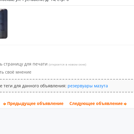
ьное
ь страницу для печати
(откроется в новом окне)
ть своё мнение
е теги для данного объявления:
резервуары
мазута
Предыдущее объявление
Следующее объявление