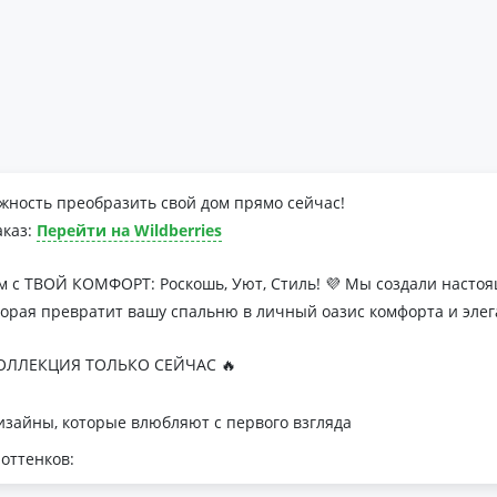
жность преобразить свой дом прямо сейчас!
аказ:
Перейти на Wildberries
м с ТВОЙ КОМФОРТ: Роскошь, Уют, Стиль! 💜 Мы создали наст
торая превратит вашу спальню в личный оазис комфорта и элег
ЛЛЕКЦИЯ ТОЛЬКО СЕЙЧАС 🔥
зайны, которые влюбляют с первого взгляда
оттенков:
я минималистичных интерьеров