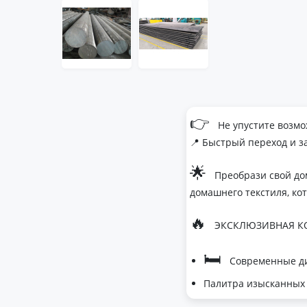
👉
Не упустите возмо
📍 Быстрый переход и з
🌟
Преобрази свой до
домашнего текстиля, ко
🔥
ЭКСКЛЮЗИВНАЯ КО
🛏
Современные ди
Палитра изысканных 
- Темно-серый дл