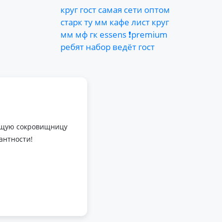
круг
гост
самая
сети
оптом
старк
ту
мм
кафе
лист
круг
мм
мф
гк
essens
❗premium
ребят
набор
ведёт
гост
оящую сокровищницу
антности!