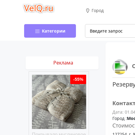
VelQ.ru
Город
Категории
Реклама
-50%
-55%
Резерву
Контак
Дата: 01.0
Город :
Мо
Стоимос
127254, г. 
хлопковое
Покрывало муслиновое