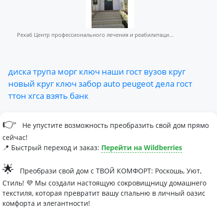
Рехаб Центр профессионального лечения и реабилитаци...
диска
трупа
морг
ключ
наши
гост
вузов
круг
новый
круг
ключ
забор
auto
peugeot
дела
гост
ттон
хгса
взять
банк
👉
Не упустите возможность преобразить свой дом прямо
сейчас!
📍 Быстрый переход и заказ:
Перейти на Wildberries
🌟
Преобрази свой дом с ТВОЙ КОМФОРТ: Роскошь, Уют,
Стиль! 💜 Мы создали настоящую сокровищницу домашнего
текстиля, которая превратит вашу спальню в личный оазис
комфорта и элегантности!