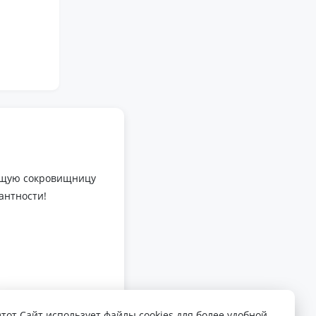
оящую сокровищницу
антности!
Этот Сайт использует файлы cookies для более удобной