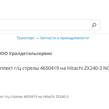
Транспорт
→
Запчасти и принадлежности
ООО Уралдетальсервис
-55%
лект г/ц стрелы 4650419 на Hitachi ZX240-3 N
т г/ц стрелы 4650419 на Hitachi ZX240-3