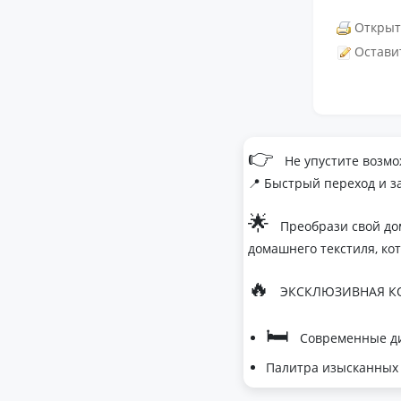
Открыт
Остави
👉
Не упустите возмо
📍 Быстрый переход и з
🌟
Преобрази свой до
домашнего текстиля, ко
🔥
ЭКСКЛЮЗИВНАЯ КО
🛏
Современные ди
Палитра изысканных 
- Темно-серый дл