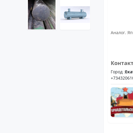
Аналог. Яп
Контак
Город :
Ека
+73432061