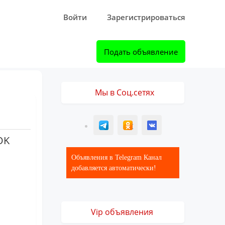
Войти
Зарегистрироваться
Подать объявление
Мы в Соц.сетях
T
ОК
ВК
OK
Объявления в Telegram Канал
добавляется автоматически!
Vip объявления