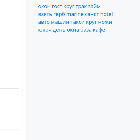
окон
гост
круг
трак
займ
взять
герб
marine
санкт
hotel
авто
машин
такси
круг
ножи
ключ
день
окна
база
кафе