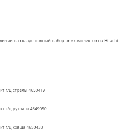
ьное
аличии на складе полный набор ремкомплектов на Hitachi
кт г/ц стрелы 4650419
кт г/ц рукояти 4649050
кт г/ц ковша 4650433