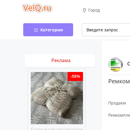
VelQ.ru
Город
Категории
Реклама
-50%
-55%
Ремкомп
Продаем
Ремкомплек
хлопковое
Покрывало муслиновое