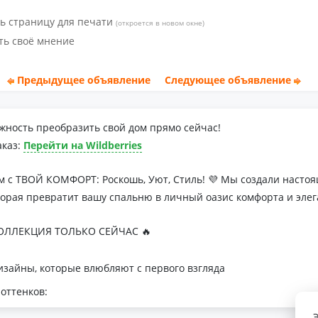
ь страницу для печати
(откроется в новом окне)
ть своё мнение
Предыдущее объявление
Следующее объявление
жность преобразить свой дом прямо сейчас!
аказ:
Перейти на Wildberries
м с ТВОЙ КОМФОРТ: Роскошь, Уют, Стиль! 💜 Мы создали наст
торая превратит вашу спальню в личный оазис комфорта и элег
ЛЛЕКЦИЯ ТОЛЬКО СЕЙЧАС 🔥
зайны, которые влюбляют с первого взгляда
оттенков:
я минималистичных интерьеров