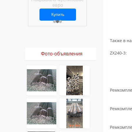
Покрывало вафел
ро
евро
ить
Купить
Купить
1 ₽
2 469 ₽
3 061 ₽
Также в н
ZX240-3:
Фото-объявления
Ремкомпле
Ремкомпле
Ремкомпле