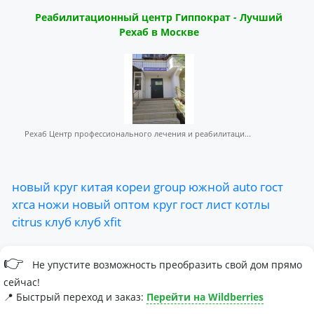
Реабилитационный центр Гиппократ - Лучший
Рехаб в Москве
Рехаб Центр профессионального лечения и реабилитаци...
новый
круг
китая
кореи
group
южной
auto
гост
хгса
ножи
новый
оптом
круг
гост
лист
котлы
citrus
клуб
клуб
xfit
👉
Не упустите возможность преобразить свой дом прямо
сейчас!
📍 Быстрый переход и заказ:
Перейти на Wildberries