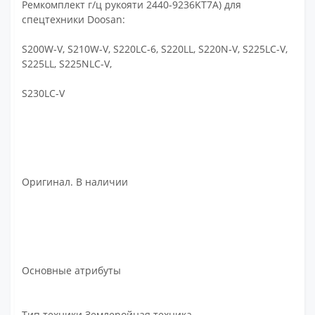
Ремкомплект г/ц рукояти 2440-9236KT7A) для
спецтехники Doosan:
S200W-V, S210W-V, S220LC-6, S220LL, S220N-V, S225LC-V,
S225LL, S225NLC-V,
S230LC-V
Оригинал. В наличии
Основные атрибуты
Тип техники Землеройная техника