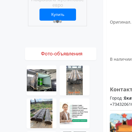
Покрывало вафел
ро
евро
ить
Купить
Купить
1 ₽
2 469 ₽
3 061 ₽
Оригинал.
Фото-объявления
В наличии 
Контак
Город :
Ека
+73432061