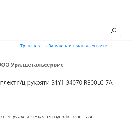
Транспорт
→
Запчасти и принадлежности
ООО Уралдетальсервис
-55%
лект г/ц рукояти 31Y1-34070 R800LC-7A
т г/ц рукояти 31Y1-34070 Hyundai R800LC-7A