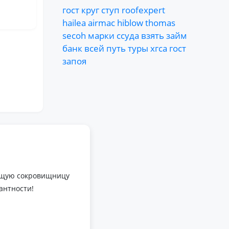
гост
круг
ступ
roofexpert
hailea
airmac
hiblow
thomas
secoh
марки
ссуда
взять
займ
банк
всей
путь
туры
хгса
гост
запоя
оящую сокровищницу
антности!