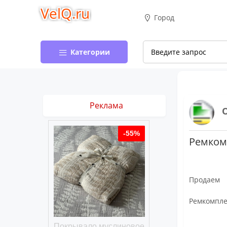
VelQ.ru
Город
Категории
Реклама
-50%
-55%
Ремкомп
Продаем
Ремкомплек
хлопковое
Покрывало муслиновое