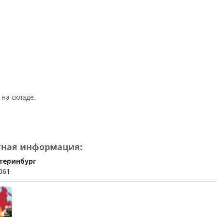
ьное
на складе.
тная информация:
теринбург
061