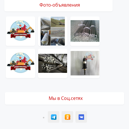
Фото-объявления
Мы в Соц.сетях
T
ОК
ВК