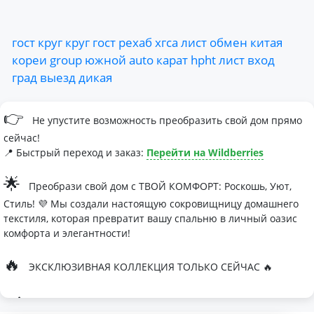
гост
круг
круг
гост
рехаб
хгса
лист
обмен
китая
кореи
group
южной
auto
карат
hpht
лист
вход
град
выезд
дикая
👉
Не упустите возможность преобразить свой дом прямо
сейчас!
📍 Быстрый переход и заказ:
Перейти на Wildberries
🌟
Преобрази свой дом с ТВОЙ КОМФОРТ: Роскошь, Уют,
Стиль! 💜 Мы создали настоящую сокровищницу домашнего
текстиля, которая превратит вашу спальню в личный оазис
комфорта и элегантности!
🔥
ЭКСКЛЮЗИВНАЯ КОЛЛЕКЦИЯ ТОЛЬКО СЕЙЧАС 🔥
🛏
Современные дизайны, которые влюбляют с первого