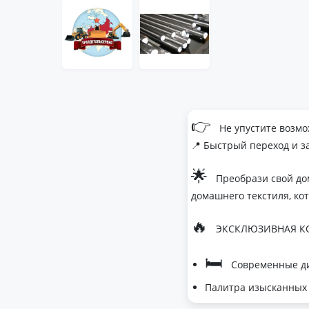
👉
Не упустите возмо
📍 Быстрый переход и з
🌟
Преобрази свой до
домашнего текстиля, ко
🔥
ЭКСКЛЮЗИВНАЯ КО
🛏
Современные ди
Палитра изысканных 
- Темно-серый дл