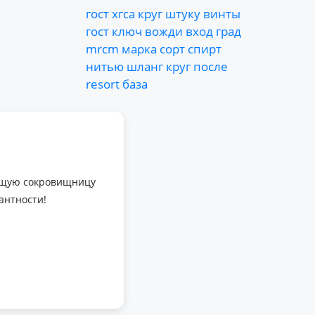
гост
хгса
круг
штуку
винты
гост
ключ
вожди
вход
град
mrcm
марка
сорт
спирт
нитью
шланг
круг
после
resort
база
оящую сокровищницу
антности!