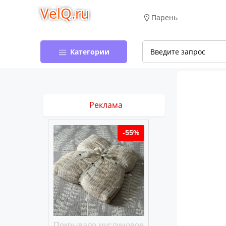
VelQ.ru
Парень
Категории
Реклама
-50%
-55%
хлопковое
Покрывало муслиновое