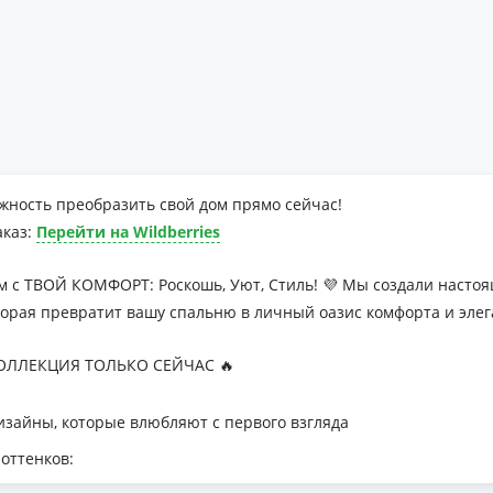
жность преобразить свой дом прямо сейчас!
аказ:
Перейти на Wildberries
м с ТВОЙ КОМФОРТ: Роскошь, Уют, Стиль! 💜 Мы создали наст
торая превратит вашу спальню в личный оазис комфорта и элег
ЛЛЕКЦИЯ ТОЛЬКО СЕЙЧАС 🔥
зайны, которые влюбляют с первого взгляда
оттенков:
я минималистичных интерьеров