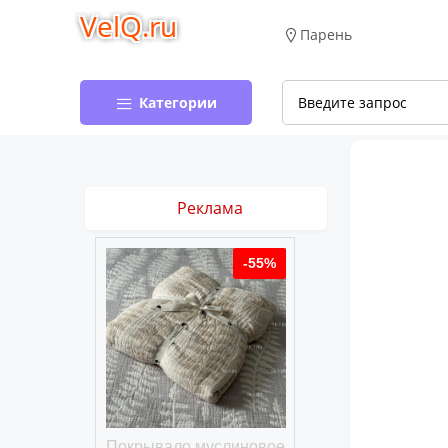
VelQ.ru
Парень
Категории
Реклама
-50%
-55%
хлопковое
Покрывало муслиновое