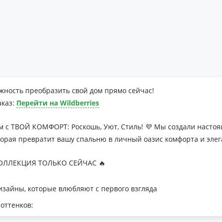
жность преобразить свой дом прямо сейчас!
аказ:
Перейти на Wildberries
м с ТВОЙ КОМФОРТ: Роскошь, Уют, Стиль! 💜 Мы создали наст
торая превратит вашу спальню в личный оазис комфорта и элег
ЛЛЕКЦИЯ ТОЛЬКО СЕЙЧАС 🔥
зайны, которые влюбляют с первого взгляда
оттенков:
я минималистичных интерьеров