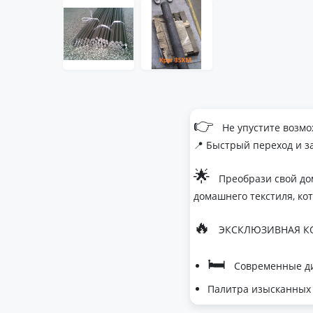
👉
Не упустите возмо
📍 Быстрый переход и з
🌟
Преобрази свой до
домашнего текстиля, ко
🔥
ЭКСКЛЮЗИВНАЯ КО
🛏
Современные ди
Палитра изысканных 
- Темно-серый дл