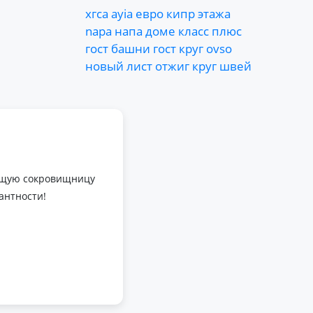
хгса
ayia
евро
кипр
этажа
napa
напа
доме
класс
плюс
гост
башни
гост
круг
ovso
новый
лист
отжиг
круг
швей
оящую сокровищницу
антности!