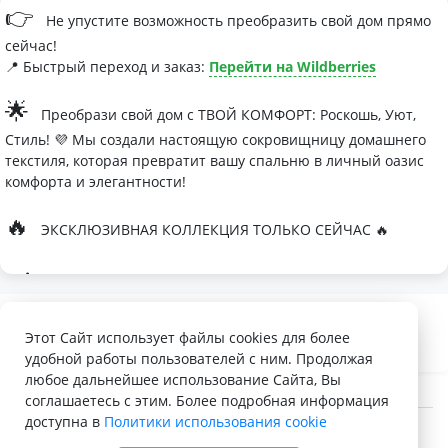
👉
Не упустите возможность преобразить свой дом прямо
сейчас!
📍 Быстрый переход и заказ:
Перейти на Wildberries
🌟
Преобрази свой дом с ТВОЙ КОМФОРТ: Роскошь, Уют,
Стиль! 💜 Мы создали настоящую сокровищницу домашнего
текстиля, которая превратит вашу спальню в личный оазис
комфорта и элегантности!
🔥
ЭКСКЛЮЗИВНАЯ КОЛЛЕКЦИЯ ТОЛЬКО СЕЙЧАС 🔥
🛏
Современные дизайны, которые влюбляют с первого
взгляда
Палитра изысканных оттенков:
Этот Сайт использует файлы cookies для более
удобной работы пользователей с ним. Продолжая
- Темно-серый для минималистичных интерьеров
любое дальнейшее использование Сайта, Вы
- Сиреневый для романтичных натур
соглашаетесь с этим. Более подробная информация
доступна в
Политики использования cookie
- Персиковый мусс для теплой атмосферы