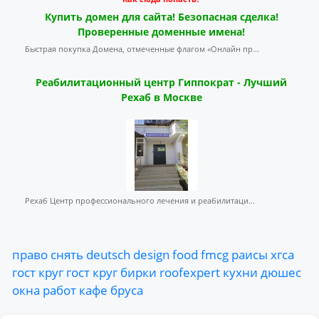
Купить домен для сайта! Безопасная сделка!
Проверенные доменные имена!
Быстрая покупка Домена, отмеченные флагом «Онлайн пр...
Реабилитационный центр Гиппократ - Лучший
Рехаб в Москве
Рехаб Центр профессионального лечения и реабилитаци...
право
снять
deutsch
design
food
fmcg
раисы
хгса
гост
круг
гост
круг
бирки
roofexpert
кухни
дюшес
окна
работ
кафе
бруса