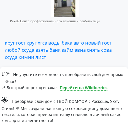
Рехаб Центр профессионального лечения и реабилитаци...
круг
гост
круг
хгса
воды
бака
авто
новый
гост
любой
ссуда
взять
банк
займ
авиа
снять
сова
ссуда
химии
лист
👉
Не упустите возможность преобразить свой дом прямо
сейчас!
📍 Быстрый переход и заказ:
Перейти на Wildberries
🌟
Преобрази свой дом с ТВОЙ КОМФОРТ: Роскошь, Уют,
Стиль! 💜 Мы создали настоящую сокровищницу домашнего
текстиля, которая превратит вашу спальню в личный оазис
комфорта и элегантности!