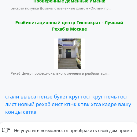
Проверенные доменные имена!
Быстрая покупка Домена, отмеченные флагом «Онлайн пр...
Реабилитационный центр Гиппократ - Лучший
Рехаб в Москве
Рехаб Центр профессионального лечения и реабилитаци...
стали
вывоз
пензе
букет
круг
гост
круг
печь
гост
лист
новый
рехаб
лист
кпнк
кпвк
хгса
кадре
вашу
концы
сетка
👉
Не упустите возможность преобразить свой дом прямо