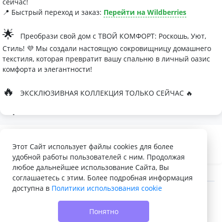
сейчас!
📍 Быстрый переход и заказ:
Перейти на Wildberries
🌟
Преобрази свой дом с ТВОЙ КОМФОРТ: Роскошь, Уют,
Стиль! 💜 Мы создали настоящую сокровищницу домашнего
текстиля, которая превратит вашу спальню в личный оазис
комфорта и элегантности!
🔥
ЭКСКЛЮЗИВНАЯ КОЛЛЕКЦИЯ ТОЛЬКО СЕЙЧАС 🔥
🛏
Современные дизайны, которые влюбляют с первого
взгляда
Палитра изысканных оттенков:
Этот Сайт использует файлы cookies для более
удобной работы пользователей с ним. Продолжая
- Темно-серый для минималистичных интерьеров
любое дальнейшее использование Сайта, Вы
- Сиреневый для романтичных натур
соглашаетесь с этим. Более подробная информация
доступна в
Политики использования cookie
- Персиковый мусс для теплой атмосферы
© 2022 - 2026 Доска объявлений VELQ.RU
🌙
Шелковые одеяла Тусса - мечта о совершенном сне
Понятно