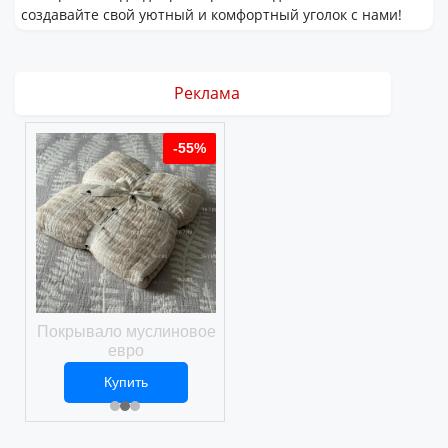
создавайте свой уютный и комфортный уголок с нами!
Реклама
%
-55%
-55%
ое
Покрывало муслиновое
Покрывало вафельное
евро
Купить
Купить
2 469 ₽
3 061 ₽