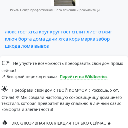
Рехаб Центр профессионального лечения и реабилитаци...
люкс
гост
хгса
круг
круг
гост
сплит
лист
отжиг
ключ
борта
дома
дачи
хгса
корэ
марка
забор
шкода
лома
вывоз
👉
Не упустите возможность преобразить свой дом прямо
сейчас!
📍 Быстрый переход и заказ:
Перейти на Wildberries
🌟
Преобрази свой дом с ТВОЙ КОМФОРТ: Роскошь, Уют,
Стиль! 💜 Мы создали настоящую сокровищницу домашнего
текстиля, которая превратит вашу спальню в личный оазис
комфорта и элегантности!
🔥
ЭКСКЛЮЗИВНАЯ КОЛЛЕКЦИЯ ТОЛЬКО СЕЙЧАС 🔥